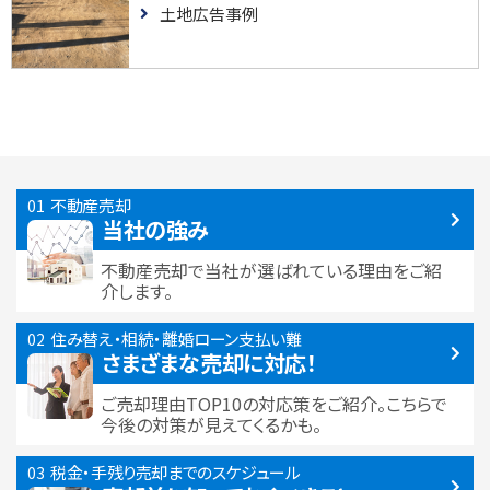
土地広告事例
不動産売却
当社の強み
不動産売却で当社が選ばれている
理由をご紹
介します。
住み替え・相続・離婚
ローン支払い難
さまざまな売却に対応！
ご売却理由TOP10の対応策をご紹介。こちらで
今後の対策が見えてくるかも。
税金・手残り
売却までのスケジュール