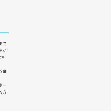
まで
要が
ても
る事
ホー
る方