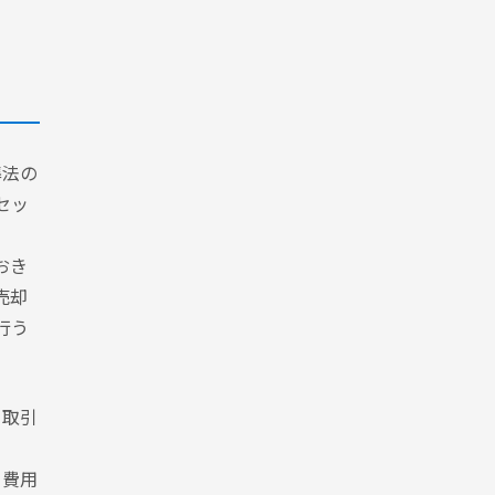
準法の
セッ
おき
売却
行う
く取引
。費用