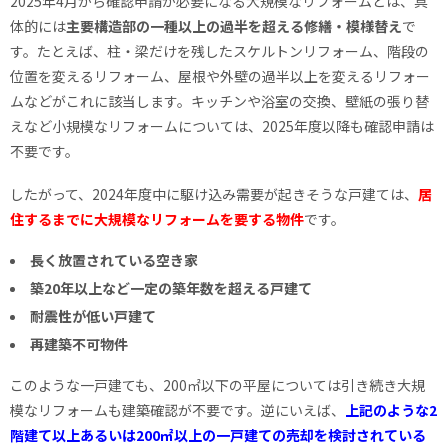
2025年4月から確認申請が必要になる大規模なリフォームとは、具
体的には
主要構造部の一種以上の過半を超える修繕・模様替え
で
す。たとえば、柱・梁だけを残したスケルトンリフォーム、階段の
位置を変えるリフォーム、屋根や外壁の過半以上を変えるリフォー
ムなどがこれに該当します。キッチンや浴室の交換、壁紙の張り替
えなど小規模なリフォームについては、2025年度以降も確認申請は
不要です。
したがって、2024年度中に駆け込み需要が起きそうな戸建ては、
居
住するまでに大規模なリフォームを要する物件
です。
長く放置されている空き家
築20年以上など一定の築年数を超える戸建て
耐震性が低い戸建て
再建築不可物件
このような一戸建ても、200㎡以下の平屋については引き続き大規
模なリフォームも建築確認が不要です。逆にいえば、
上記のような2
階建て以上あるいは200㎡以上の一戸建ての売却を検討されている