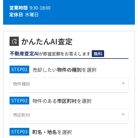
営業時間
9:30-18:00
定休日
水曜日
かんたんAI査定
不動産査定AI
が即査定額をお答えします
無料
売却したい
物件の種別
を選択
物件のある
市区町村
を選択
町名・地名
を選択