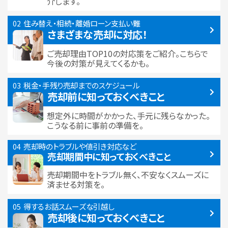
介します。
住み替え・相続・離婚
ローン支払い難
さまざまな売却に対応！
ご売却理由TOP10の対応策をご紹介。こちらで
今後の対策が見えてくるかも。
税金・手残り
売却までのスケジュール
売却前に知っておくべきこと
想定外に時間がかかった、手元に残らなかった。
こうなる前に事前の準備を。
売却時のトラブルや
値引き対応など
売却期間中に
知っておくべきこと
売却期間中をトラブル無く、不安なくスムーズに
済ませる対策を。
得するお話
スムーズな引越し
売却後に知っておくべきこと