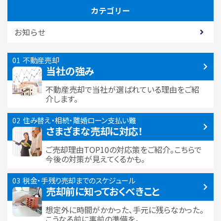
カテゴリー
お知らせ
不動産売却
当社の強み
不動産売却で当社が選ばれている
理由をご紹
介します。
住み替え・相続・離婚
ローン支払い難
さまざまな売却に対応！
ご売却理由TOP10の対応策をご紹介。こちらで
今後の対策が見えてくるかも。
税金・手残り
売却までのスケジュール
売却前に知っておくべきこと
想定外に時間がかかった、手元に残らなかった。
こうなる前に事前の準備を。