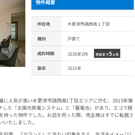
物件概要
所在地
木更津市請西南１丁目
種別
戸建て
5
成約時期
2026年3月
売却まで
ヵ月
築年
2015年
に人気が高い木更津市請西南1丁目エリアに佇む、2015年築
チした「太陽光発電システム」と「蓄電池」があり、エコで経
を持った物件でした。お話を伺った際、売主様はすでに転居さ
いいたしました。
る反面、「ガランとして冷たい印象を与え、生活をイメージし