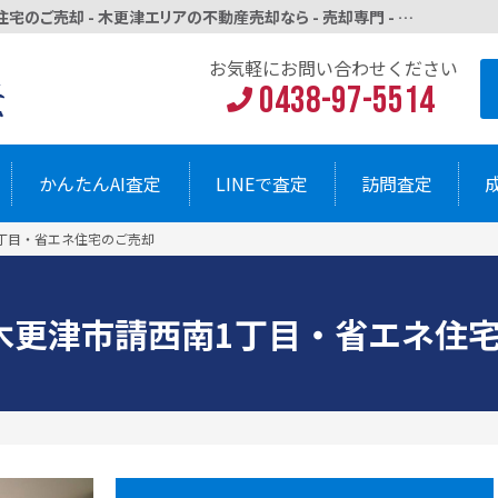
AI活用と魅せる演出！木更津市請西南1丁目・省エネ住宅のご売却 - 木更津エリアの不動産売却なら - 売却専門 - ほりきり太郎不動産
お気軽にお問い
0438-9
AI査定
LINEで査定
訪問査定
お気軽にお問い合わせください
0438-97-5514
かんたんAI査定
LINEで査定
訪問査定
1丁目・省エネ住宅のご売却
木更津市請西南1丁目・省エネ住