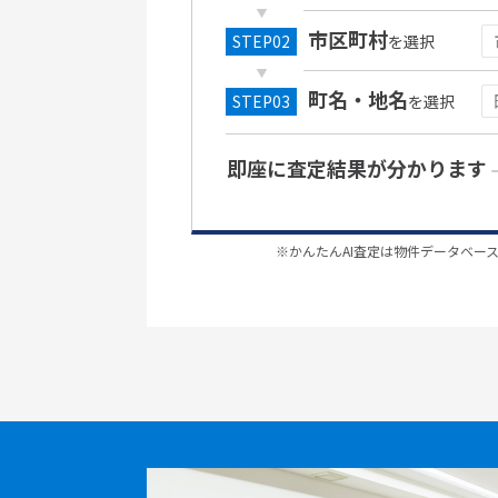
市区町村
を選択
町名・地名
を選択
即座に査定結果が分かります
※かんたんAI査定は物件データベー