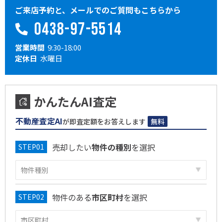
ご来店予約と、メールでのご質問もこちらから
0438-97-5514
営業時間
9:30-18:00
定休日
水曜日
かんたんAI査定
不動産査定AI
が即査定額をお答えします
無料
売却したい
物件の種別
を選択
物件のある
市区町村
を選択