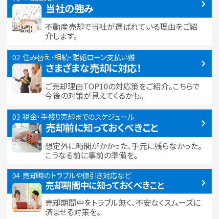
当社の強み
不動産売却で当社が選ばれている
理由をご紹
介します。
住み替え・相続・離婚
ローン支払い難
さまざまな売却に対応！
ご売却理由TOP10の対応策をご紹介。こちらで
今後の対策が見えてくるかも。
税金・手残り
売却までのスケジュール
売却前に知っておくべきこと
想定外に時間がかかった、手元に残らなかった。
こうなる前に事前の準備を。
売却時のトラブルや
値引き対応など
売却期間中に
知っておくべきこと
売却期間中をトラブル無く、不安なくスムーズに
済ませる対策を。