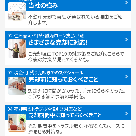
当社の強み
不動産売却で当社が選ばれている
理由をご紹
介します。
住み替え・相続・離婚
ローン支払い難
さまざまな売却に対応！
ご売却理由TOP10の対応策をご紹介。こちらで
今後の対策が見えてくるかも。
税金・手残り
売却までのスケジュール
売却前に知っておくべきこと
想定外に時間がかかった、手元に残らなかった。
こうなる前に事前の準備を。
売却時のトラブルや
値引き対応など
売却期間中に
知っておくべきこと
売却期間中をトラブル無く、不安なくスムーズに
済ませる対策を。