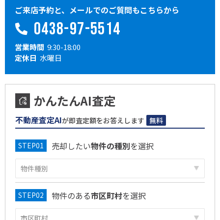
ご来店予約と、メールでのご質問もこちらから
0438-97-5514
営業時間
9:30-18:00
定休日
水曜日
かんたんAI査定
不動産査定AI
が即査定額をお答えします
無料
売却したい
物件の種別
を選択
物件のある
市区町村
を選択