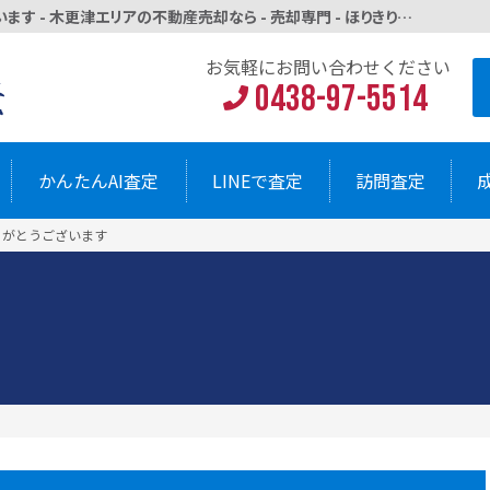
木更津市八幡台の一戸建て査定依頼ありがとうございます - 木更津エリアの不動産売却なら - 売却専門 - ほりきり太郎不動産
お気軽にお問い
0438-9
AI査定
LINEで査定
訪問査定
お気軽にお問い合わせください
0438-97-5514
かんたんAI査定
LINEで査定
訪問査定
りがとうございます