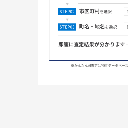
市区町村
を選択
町名・地名
を選択
即座に査定結果が分かります
※かんたんAI査定は物件データベー