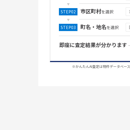
市区町村
を選択
町名・地名
を選択
即座に査定結果が分かります
※かんたんAI査定は物件データベー