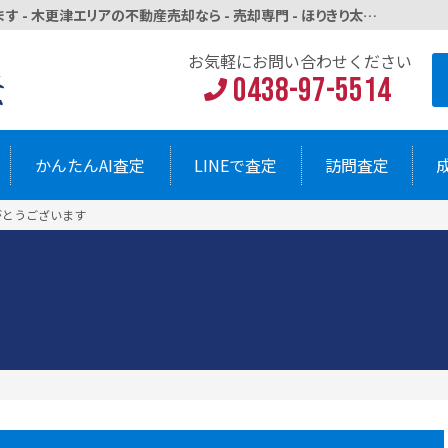
木更津市祇園の一戸建て査定依頼ありがとうございます - 木更津エリアの不動産売却なら - 売却専門 - ほりきり太郎不動産
お気軽にお問い
0438-9
AI査定
LINEで査定
訪問査定
お気軽にお問い合わせください
0438-97-5514
かんたんAI査定
LINEで査定
訪問査定
がとうございます