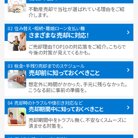
不動産売却で当社が選ばれている
理由をご紹
介します。
住み替え・相続・離婚
ローン支払い難
さまざまな売却に対応！
ご売却理由TOP10の対応策をご紹介。こちらで
今後の対策が見えてくるかも。
税金・手残り
売却までのスケジュール
売却前に知っておくべきこと
想定外に時間がかかった、手元に残らなかった。
こうなる前に事前の準備を。
売却時のトラブルや
値引き対応など
売却期間中に
知っておくべきこと
売却期間中をトラブル無く、不安なくスムーズに
済ませる対策を。