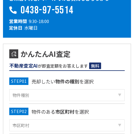
0438-97-5514
営業時間
9:30-18:00
定休日
水曜日
かんたんAI査定
不動産査定AI
が即査定額をお答えします
無料
売却したい
物件の種別
を選択
物件のある
市区町村
を選択