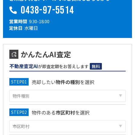
0438-97-5514
営業時間
9:30-18:00
定休日
水曜日
かんたんAI査定
不動産査定AI
が即査定額をお答えします
無料
売却したい
物件の種別
を選択
物件のある
市区町村
を選択