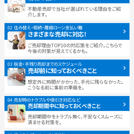
不動産売却で当社が選ばれている
理由をご紹
介します。
住み替え・相続・離婚
ローン支払い難
さまざまな売却に対応！
ご売却理由TOP10の対応策をご紹介。こちらで
今後の対策が見えてくるかも。
税金・手残り
売却までのスケジュール
売却前に知っておくべきこと
想定外に時間がかかった、手元に残らなかった。
こうなる前に事前の準備を。
売却時のトラブルや
値引き対応など
売却期間中に
知っておくべきこと
売却期間中をトラブル無く、不安なくスムーズに
済ませる対策を。