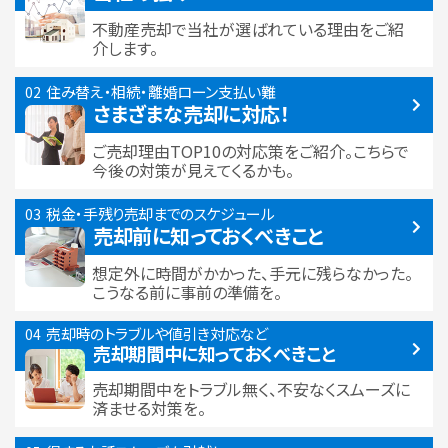
不動産売却で当社が選ばれている
理由をご紹
介します。
住み替え・相続・離婚
ローン支払い難
さまざまな売却に対応！
ご売却理由TOP10の対応策をご紹介。こちらで
今後の対策が見えてくるかも。
税金・手残り
売却までのスケジュール
売却前に知っておくべきこと
想定外に時間がかかった、手元に残らなかった。
こうなる前に事前の準備を。
売却時のトラブルや
値引き対応など
売却期間中に
知っておくべきこと
売却期間中をトラブル無く、不安なくスムーズに
済ませる対策を。