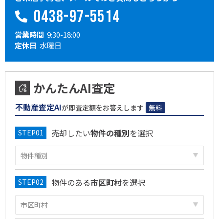
0438-97-5514
営業時間
9:30-18:00
定休日
水曜日
かんたんAI査定
不動産査定AI
が即査定額をお答えします
無料
売却したい
物件の種別
を選択
物件のある
市区町村
を選択