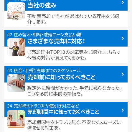
当社の強み
不動産売却で当社が選ばれている
理由をご紹
介します。
住み替え・相続・離婚
ローン支払い難
さまざまな売却に対応！
ご売却理由TOP10の対応策をご紹介。こちらで
今後の対策が見えてくるかも。
税金・手残り
売却までのスケジュール
売却前に知っておくべきこと
想定外に時間がかかった、手元に残らなかった。
こうなる前に事前の準備を。
売却時のトラブルや
値引き対応など
売却期間中に
知っておくべきこと
売却期間中をトラブル無く、不安なくスムーズに
済ませる対策を。