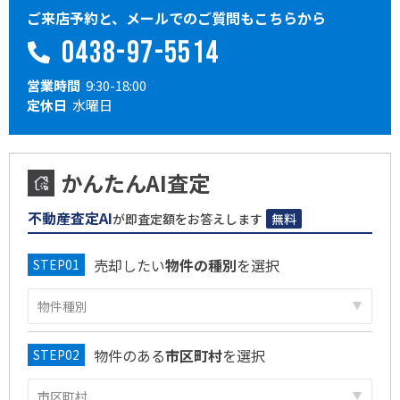
ご来店予約と、メールでのご質問もこちらから
0438-97-5514
営業時間
9:30-18:00
定休日
水曜日
かんたんAI査定
不動産査定AI
が即査定額をお答えします
無料
売却したい
物件の種別
を選択
物件のある
市区町村
を選択