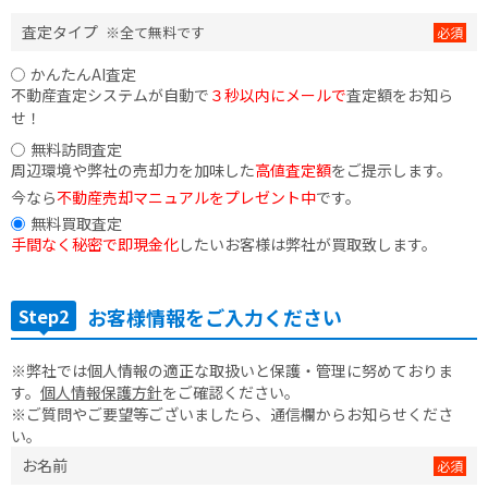
査定タイプ
※全て無料です
かんたんAI査定
不動産査定システムが自動で
３秒以内にメールで
査定額をお知ら
せ！
無料訪問査定
周辺環境や弊社の売却力を加味した
高値査定額
をご提示します。
今なら
不動産売却マニュアルをプレゼント中
です。
無料買取査定
手間なく秘密で即現金化
したいお客様は弊社が買取致します。
Step2
お客様情報をご入力ください
※弊社では個人情報の適正な取扱いと保護・管理に努めておりま
す。
個人情報保護方針
をご確認ください。
※ご質問やご要望等ございましたら、通信欄からお知らせくださ
い。
お名前