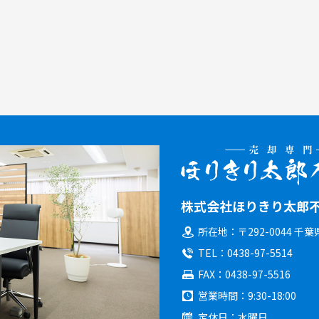
株式会社ほりきり太郎
所在地
〒292-0044 千
TEL
0438-97-5514
FAX
0438-97-5516
営業時間
9:30-18:00
定休日
水曜日