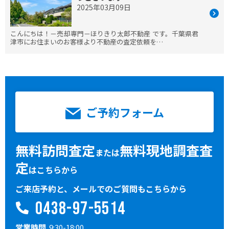
2025年03月09日
こんにちは！－売却専門－ほりきり太郎不動産 です。千葉県君
津市にお住まいのお客様より不動産の査定依頼を…
ご予約フォーム
無料訪問査定
無料現地調査査
または
定
はこちらから
ご来店予約と、メールでのご質問もこちらから
0438-97-5514
営業時間
9:30-18:00