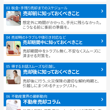
税金・手残り
売却までのスケジュール
売却前に知っておくべきこと
想定外に時間がかかった、手元に残らなかった。
こうなる前に事前の準備を。
売却時のトラブルや
値引き対応など
売却期間中に
知っておくべきこと
売却期間中をトラブル無く、不安なくスムーズに
済ませる対策を。
得するお話
スムーズな引越し
売却後に知っておくべきこと
売却後に行う、火災保険の適切な解約時期と、
引越しにまつわるチェックリスト。
不動産業界の最新動向
不動産売却コラム