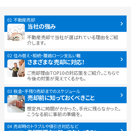
不動産売却
当社の強み
不動産売却で当社が選ばれている
理由をご紹
介します。
住み替え・相続・離婚
ローン支払い難
さまざまな売却に対応！
ご売却理由TOP10の対応策をご紹介。こちらで
今後の対策が見えてくるかも。
税金・手残り
売却までのスケジュール
売却前に知っておくべきこと
想定外に時間がかかった、手元に残らなかった。
こうなる前に事前の準備を。
売却時のトラブルや
値引き対応など