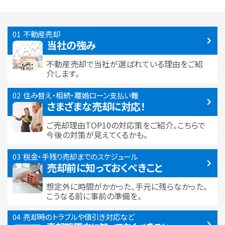
不動産売却
当社の強み
不動産売却で当社が選ばれている
理由をご紹
介します。
住み替え・相続・離婚
ローン支払い難
さまざまな売却に対応！
ご売却理由TOP10の対応策をご紹介。こちらで
今後の対策が見えてくるかも。
税金・手残り
売却までのスケジュール
売却前に知っておくべきこと
想定外に時間がかかった、手元に残らなかった。
こうなる前に事前の準備を。
売却時のトラブルや
値引き対応など