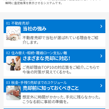
瞬時に査定結果を表示させるシステムです。
不動産売却
当社の強み
不動産売却で当社が選ばれている
理由をご紹
介します。
住み替え・相続・離婚
ローン支払い難
さまざまな売却に対応！
ご売却理由TOP10の対応策をご紹介。こちらで
今後の対策が見えてくるかも。
税金・手残り
売却までのスケジュール
売却前に知っておくべきこと
想定外に時間がかかった、手元に残らなかった。
こうなる前に事前の準備を。