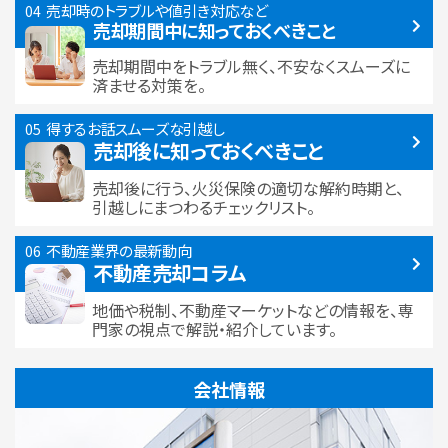
売却時のトラブルや
値引き対応など
売却期間中に
知っておくべきこと
売却期間中をトラブル無く、不安なくスムーズに
済ませる対策を。
得するお話
スムーズな引越し
売却後に知っておくべきこと
売却後に行う、火災保険の適切な解約時期と、
引越しにまつわるチェックリスト。
不動産業界の最新動向
不動産売却コラム
地価や税制、不動産マーケットなどの情報を、専
門家の視点で解説・紹介しています。
会社情報