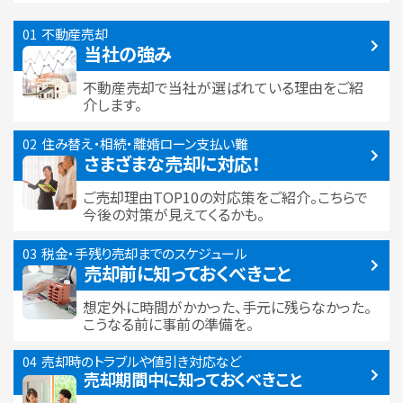
不動産売却
当社の強み
不動産売却で当社が選ばれている
理由をご紹
介します。
住み替え・相続・離婚
ローン支払い難
さまざまな売却に対応！
ご売却理由TOP10の対応策をご紹介。こちらで
今後の対策が見えてくるかも。
税金・手残り
売却までのスケジュール
売却前に知っておくべきこと
想定外に時間がかかった、手元に残らなかった。
こうなる前に事前の準備を。
売却時のトラブルや
値引き対応など
売却期間中に
知っておくべきこと