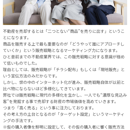
不動産を売却するとは「二つとない“商品”を売りに出す」というこ
とになります。
商品を販売する上で最も重要なのが「どうやって誰にアプローチし
ていくか」という販売戦略となるマーケティング力になります。
ひと昔前までの不動産業界では、この販売戦略に対する意識が極め
て低いものでした。
理由としては、販売戦略が「チラシ配布」もしくは「現地販売」と
いう宣伝方法のみだからです。
しかし、世の中のインターネット化が進み、販売戦略自体が以前と
比べ物にならないほど多様化してきています。
弊社では販売戦略に現代の多様化を生かし、一人でも“濃厚な見込み
客”を発掘する事で売却する財産の市場価値を高めていきます。
つまり「高く売る」という事に注力しております。
その考え方の土台となるのが「ターゲット設定」というマーケティ
ングの手法です。
※仮の購入者像を鮮明に設定して、その仮の購入者に響く販売方法