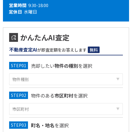
営業時間
9:30-18:00
定休日
水曜日
かんたんAI査定
不動産査定AI
が即査定額をお答えします
無料
売却したい
物件の種別
を選択
物件のある
市区町村
を選択
町名・地名
を選択