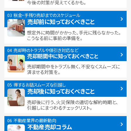
今後の対策が見えてくるかも。
税金・手残り
売却までのスケジュール
売却前に知っておくべきこと
想定外に時間がかかった、手元に残らなかった。
こうなる前に事前の準備を。
売却時のトラブルや
値引き対応など
売却期間中に
知っておくべきこと
売却期間中をトラブル無く、不安なくスムーズに
済ませる対策を。
得するお話
スムーズな引越し
売却後に知っておくべきこと
売却後に行う、火災保険の適切な解約時期と、
引越しにまつわるチェックリスト。
不動産業界の最新動向
不動産売却コラム