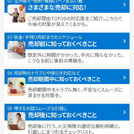
住み替え・相続・離婚
ローン支払い難
さまざまな売却に対応！
ご売却理由TOP10の対応策をご紹介。こちらで
今後の対策が見えてくるかも。
税金・手残り
売却までのスケジュール
売却前に知っておくべきこと
想定外に時間がかかった、手元に残らなかった。
こうなる前に事前の準備を。
売却時のトラブルや
値引き対応など
売却期間中に
知っておくべきこと
売却期間中をトラブル無く、不安なくスムーズに
済ませる対策を。
得するお話
スムーズな引越し
売却後に知っておくべきこと
売却後に行う、火災保険の適切な解約時期と、
引越しにまつわるチェックリスト。