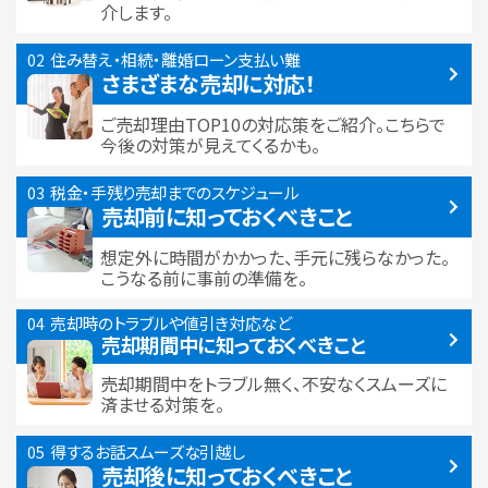
介します。
住み替え・相続・離婚
ローン支払い難
さまざまな売却に対応！
ご売却理由TOP10の対応策をご紹介。こちらで
今後の対策が見えてくるかも。
税金・手残り
売却までのスケジュール
売却前に知っておくべきこと
想定外に時間がかかった、手元に残らなかった。
こうなる前に事前の準備を。
売却時のトラブルや
値引き対応など
売却期間中に
知っておくべきこと
売却期間中をトラブル無く、不安なくスムーズに
済ませる対策を。
得するお話
スムーズな引越し
売却後に知っておくべきこと