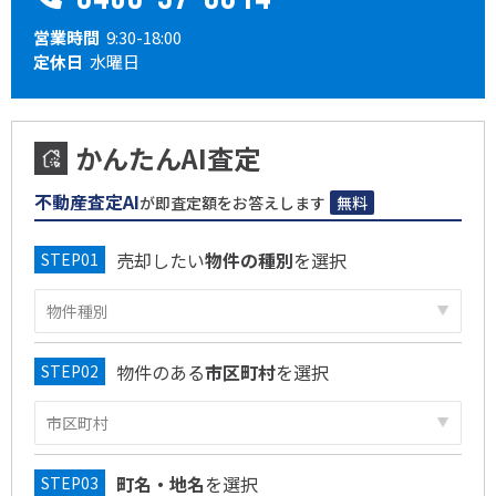
営業時間
9:30-18:00
定休日
水曜日
かんたんAI査定
不動産査定AI
が即査定額をお答えします
無料
売却したい
物件の種別
を選択
物件のある
市区町村
を選択
町名・地名
を選択