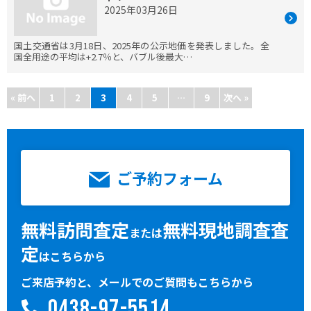
2025年03月26日
国土交通省は3月18日、2025年の公示地価を発表しました。全
国全用途の平均は+2.7％と、バブル後最大…
« 前へ
1
2
3
4
5
…
9
次へ »
ご予約フォーム
無料訪問査定
無料現地調査査
または
定
はこちらから
ご来店予約と、メールでのご質問もこちらから
0438-97-5514